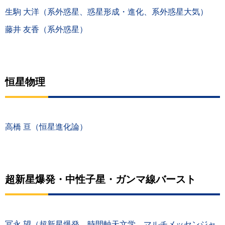
生駒 大洋（系外惑星、惑星形成・進化、系外惑星大気）
藤井 友香（系外惑星）
恒星物理
高橋 亘（恒星進化論）
超新星爆発・中性子星・ガンマ線バースト
冨永 望（超新星爆発、時間軸天文学、マルチメッセンジャ