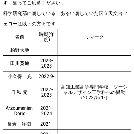
す．
奮ってご応募ください．
科学研究部に属している，あるい属していた国立天文台フ
ェローは以下の方々です．
時期(年
名前
リマーク
度)
柏野大地
2023-
田川寛通
2023
小久保 充
2022.9-
高知工業高等専門学校 ソーシ
2022-
千秋 元
ャルデザイン工学科への異動
2023
（2023/5/1-）
Arzoumanian,
2021-
Doris
2024
長倉 洋樹
2021-