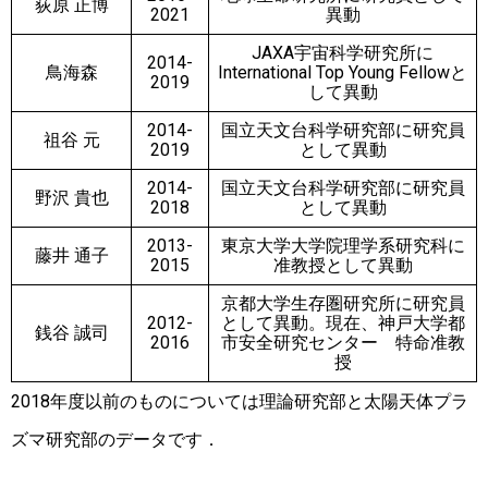
荻原 正博
2021
異動
JAXA宇宙科学研究所に
2014-
鳥海森
International Top Young Fellowと
2019
して異動
2014-
国立天文台科学研究部に研究員
祖谷 元
2019
として異動
2014-
国立天文台科学研究部に研究員
野沢 貴也
2018
として異動
2013-
東京大学大学院理学系研究科に
藤井 通子
2015
准教授として異動
京都大学生存圏研究所に研究員
2012-
として異動。現在、神戸大学都
銭谷 誠司
2016
市安全研究センター 特命准教
授
2018年度以前のものについては理論研究部と太陽天体プラ
ズマ研究部のデータです．