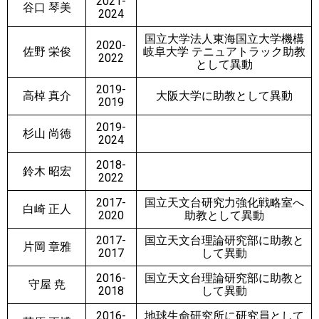
2021-
谷口 琴美
2024
国立大学法人東海国立大学機構
2020-
佐野 栄俊
岐阜大学 テニュアトラック助教
2022
として異動
2019-
高棹 真介
大阪大学に助教として異動
2019
2019-
杉山 尚徳
2024
2018-
鈴木 昭宏
2022
2017-
国立天文台研究力強化戦略室へ
白崎 正人
2020
助教として異動
2017-
国立天文台理論研究部に助教と
片岡 章雅
2017
して異動
2016-
国立天文台理論研究部に助教と
守屋 尭
2018
して異動
2016-
地球生命研究所に研究員として